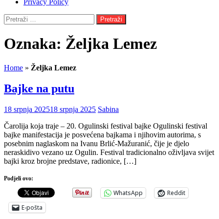
Privacy Policy
Pretraži:
Oznaka:
Željka Lemez
Home
»
Željka Lemez
Bajke na putu
18 srpnja 2025
18 srpnja 2025
Sabina
Čarolija koja traje – 20. Ogulinski festival bajke Ogulinski festival
bajke manifestacija je posvećena bajkama i njihovim autorima, s
posebnim naglaskom na Ivanu Brlić-Mažuranić, čije je djelo
neraskidivo vezano uz Ogulin. Festival tradicionalno oživljava svijet
bajki kroz brojne predstave, radionice, […]
Podjeli ovo:
WhatsApp
Reddit
E-pošta