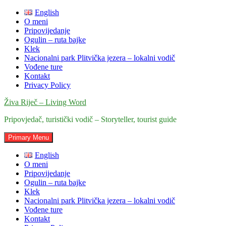
Skip
English
to
O meni
content
Pripovijedanje
Ogulin – ruta bajke
Klek
Nacionalni park Plitvička jezera – lokalni vodič
Vođene ture
Kontakt
Privacy Policy
Živa Riječ – Living Word
Pripovjedač, turistički vodič – Storyteller, tourist guide
Primary Menu
English
O meni
Pripovijedanje
Ogulin – ruta bajke
Klek
Nacionalni park Plitvička jezera – lokalni vodič
Vođene ture
Kontakt