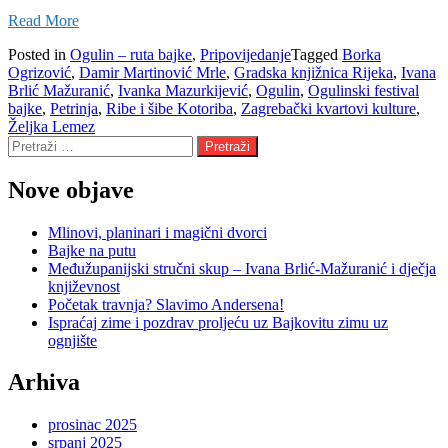
Read More
Posted in
Ogulin – ruta bajke
,
Pripovijedanje
Tagged
Borka
Ogrizović
,
Damir Martinović Mrle
,
Gradska knjižnica Rijeka
,
Ivana
Brlić Mažuranić
,
Ivanka Mazurkijević
,
Ogulin
,
Ogulinski festival
bajke
,
Petrinja
,
Ribe i šibe Kotoriba
,
Zagrebački kvartovi kulture
,
Željka Lemez
Pretraži:
Nove objave
Mlinovi, planinari i magični dvorci
Bajke na putu
Međužupanijski stručni skup – Ivana Brlić-Mažuranić i dječja
književnost
Početak travnja? Slavimo Andersena!
Ispraćaj zime i pozdrav proljeću uz Bajkovitu zimu uz
ognjište
Arhiva
prosinac 2025
srpanj 2025