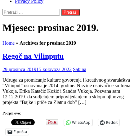
Privacy Policy
Pretraži:
Mjesec:
prosinac 2019.
Home
»
Archives for prosinac 2019
Regoč na Vilinputu
29 prosinca 2019
15 kolovoza 2022
Sabina
Udruga za promicanje kulture govorenja i kreativnog stvaralaštva
“Vilinput” osnovana je 2014. godine. Njezine osnivačice su Irena
Vukoja, Erika Katačić Kožić i Sandra Vukoja. Pozvana sam
12.12.2019. da sudjelujem pripovijedanjem u sklopu njihovog
projekta “Bajke i priče za Zlatnu dob” […]
Podjeli ovo:
WhatsApp
Reddit
E-pošta