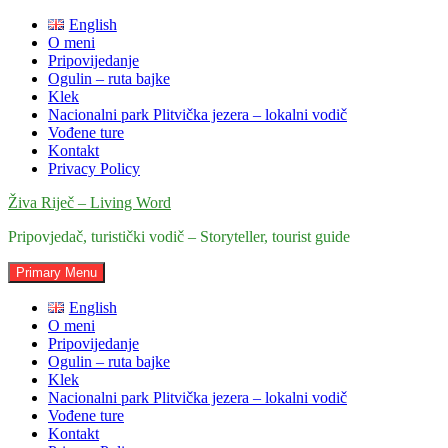
Skip
English
to
O meni
content
Pripovijedanje
Ogulin – ruta bajke
Klek
Nacionalni park Plitvička jezera – lokalni vodič
Vođene ture
Kontakt
Privacy Policy
Živa Riječ – Living Word
Pripovjedač, turistički vodič – Storyteller, tourist guide
Primary Menu
English
O meni
Pripovijedanje
Ogulin – ruta bajke
Klek
Nacionalni park Plitvička jezera – lokalni vodič
Vođene ture
Kontakt