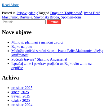
Read More
Posted in
Pripovijedanje
Tagged
Dragutin Tadijanović
,
Ivana Brlić
Mažuranić
,
Rastušje
,
Slavonski Broda
,
Spomen-dom
Pretraži:
Nove objave
Mlinovi, planinari i magični dvorci
Bajke na putu
Međužupanijski stručni skup – Ivana Brlić-Mažuranić i dječja
književnost
Početak travnja? Slavimo Andersena!
Ispraćaj zime i pozdrav proljeću uz Bajkovitu zimu uz
ognjište
Arhiva
prosinac 2025
srpanj 2025
travanj 2025
ožujak 2025
prosinac 2024