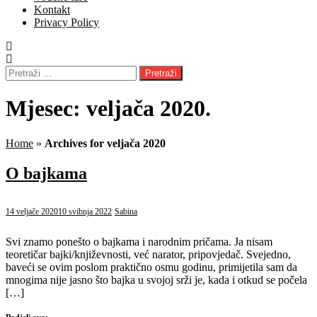
Kontakt
Privacy Policy
Pretraži:
Mjesec:
veljača 2020.
Home
»
Archives for veljača 2020
O bajkama
14 veljače 2020
10 svibnja 2022
Sabina
Svi znamo ponešto o bajkama i narodnim pričama. Ja nisam
teoretičar bajki/književnosti, već narator, pripovjedač. Svejedno,
baveći se ovim poslom praktično osmu godinu, primijetila sam da
mnogima nije jasno što bajka u svojoj srži je, kada i otkud se počela
[…]