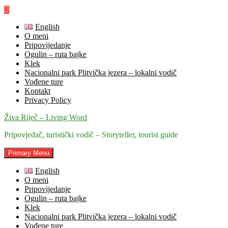
Skip
to
content
English
O meni
Pripovijedanje
Ogulin – ruta bajke
Klek
Nacionalni park Plitvička jezera – lokalni vodič
Vođene ture
Kontakt
Privacy Policy
Živa Riječ – Living Word
Pripovjedač, turistički vodič – Storyteller, tourist guide
Primary Menu
English
O meni
Pripovijedanje
Ogulin – ruta bajke
Klek
Nacionalni park Plitvička jezera – lokalni vodič
Vođene ture