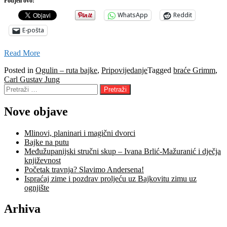
Podjeli ovo:
WhatsApp
Reddit
E-pošta
Read More
Posted in
Ogulin – ruta bajke
,
Pripovijedanje
Tagged
braće Grimm
,
Carl Gustav Jung
Pretraži:
Nove objave
Mlinovi, planinari i magični dvorci
Bajke na putu
Međužupanijski stručni skup – Ivana Brlić-Mažuranić i dječja
književnost
Početak travnja? Slavimo Andersena!
Ispraćaj zime i pozdrav proljeću uz Bajkovitu zimu uz
ognjište
Arhiva