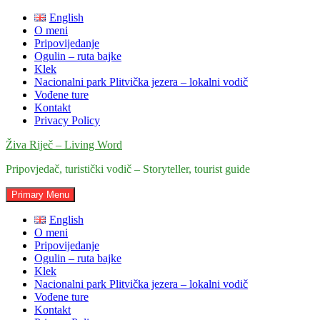
Skip
English
to
O meni
content
Pripovijedanje
Ogulin – ruta bajke
Klek
Nacionalni park Plitvička jezera – lokalni vodič
Vođene ture
Kontakt
Privacy Policy
Živa Riječ – Living Word
Pripovjedač, turistički vodič – Storyteller, tourist guide
Primary Menu
English
O meni
Pripovijedanje
Ogulin – ruta bajke
Klek
Nacionalni park Plitvička jezera – lokalni vodič
Vođene ture
Kontakt