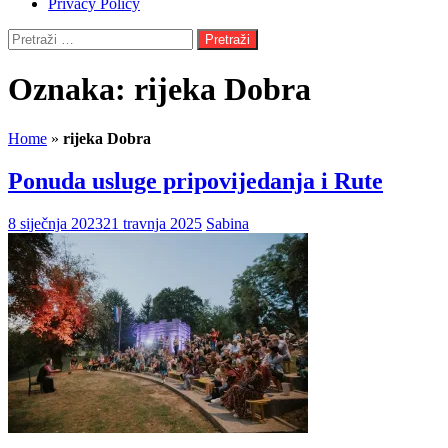
Privacy Policy
Pretraži:
Oznaka:
rijeka Dobra
Home
»
rijeka Dobra
Ponuda usluge pripovijedanja i Rute
8 siječnja 2023
21 travnja 2025
Sabina