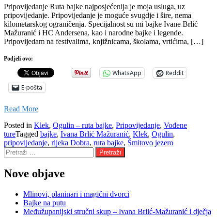
Pripovijedanje Ruta bajke najposjećenija je moja usluga, uz
pripovijedanje. Pripovijedanje je moguće svugdje i šire, nema
kilometarskog ograničenja. Specijalnost su mi bajke Ivane Brlić
Mažuranić i HC Andersena, kao i narodne bajke i legende.
Pripovijedam na festivalima, knjižnicama, školama, vrtićima, […]
Podjeli ovo:
WhatsApp
Reddit
E-pošta
Read More
Posted in
Klek
,
Ogulin – ruta bajke
,
Pripovijedanje
,
Vođene
ture
Tagged
bajke
,
Ivana Brlić Mažuranić
,
Klek
,
Ogulin
,
pripovijedanje
,
rijeka Dobra
,
ruta bajke
,
Šmitovo jezero
Pretraži:
Nove objave
Mlinovi, planinari i magični dvorci
Bajke na putu
Međužupanijski stručni skup – Ivana Brlić-Mažuranić i dječja