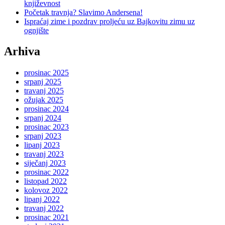
književnost
Početak travnja? Slavimo Andersena!
Ispraćaj zime i pozdrav proljeću uz Bajkovitu zimu uz
ognjište
Arhiva
prosinac 2025
srpanj 2025
travanj 2025
ožujak 2025
prosinac 2024
srpanj 2024
prosinac 2023
srpanj 2023
lipanj 2023
travanj 2023
siječanj 2023
prosinac 2022
listopad 2022
kolovoz 2022
lipanj 2022
travanj 2022
prosinac 2021